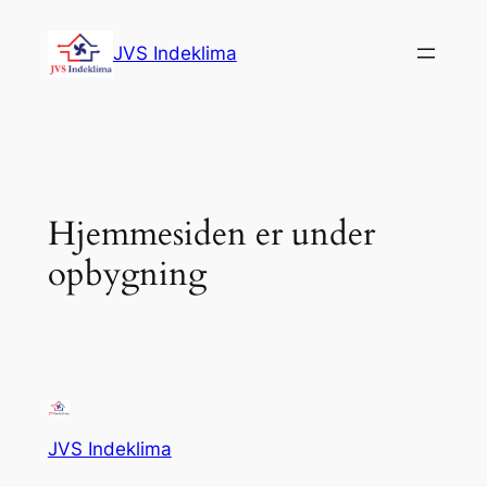
Spring
til
JVS Indeklima
indhold
Hjemmesiden er under
opbygning
JVS Indeklima